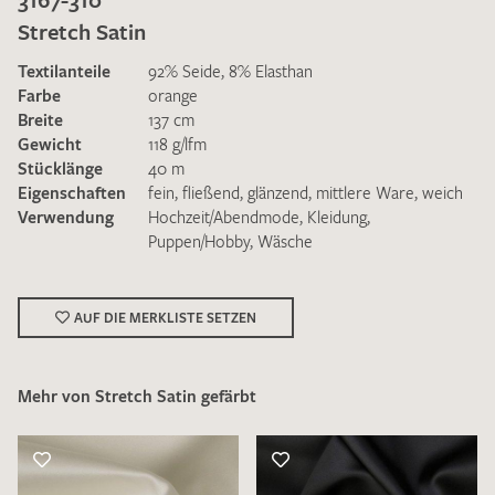
Stretch Satin
Textilanteile
92% Seide, 8% Elasthan
Farbe
orange
Breite
137 cm
Gewicht
118 g/lfm
Ich bin damit einverstanden, dass meine angegebenen Daten
Stücklänge
40 m
zur Beantwortung meiner Musteranfrage genutzt werden.
Eigenschaften
fein
,
fließend
,
glänzend
,
mittlere Ware
,
weich
Die
Datenschutzbestimmungen
habe ich zur Kenntnis
Verwendung
Hochzeit/Abendmode
,
Kleidung
,
genommen und akzeptiere diese.
Puppen/Hobby
,
Wäsche
AUF DIE MERKLISTE SETZEN
Mehr von Stretch Satin gefärbt
MUSTERANFRAGE SENDEN