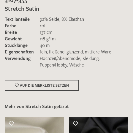
Stretch Satin
Textilanteile
92% Seide, 8% Elasthan
Farbe
rot
Breite
137 cm
Gewicht
118 g/lfm
Ich bin damit einverstanden, dass meine angegebenen Daten
Stücklänge
40 m
zur Beantwortung meiner Musteranfrage genutzt werden.
Eigenschaften
fein
,
fließend
,
glänzend
,
mittlere Ware
Die
Datenschutzbestimmungen
habe ich zur Kenntnis
Verwendung
Hochzeit/Abendmode
,
Kleidung
,
genommen und akzeptiere diese.
Puppen/Hobby
,
Wäsche
AUF DIE MERKLISTE SETZEN
Mehr von Stretch Satin gefärbt
MUSTERANFRAGE SENDEN