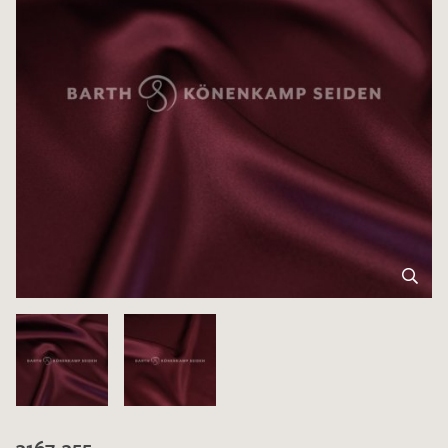
3167-355