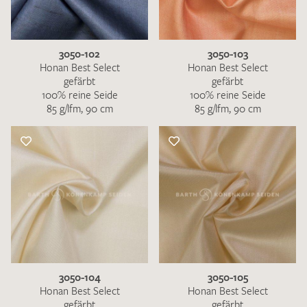
3050-102
3050-103
Honan Best Select
Honan Best Select
gefärbt
gefärbt
100% reine Seide
100% reine Seide
Ich bin damit einverstanden, dass meine angegebenen Daten
85 g/lfm, 90 cm
85 g/lfm, 90 cm
zur Beantwortung meiner Musteranfrage genutzt werden.
Die
Datenschutzbestimmungen
habe ich zur Kenntnis
genommen und akzeptiere diese.
MUSTERANFRAGE SENDEN
3050-104
3050-105
Honan Best Select
Honan Best Select
gefärbt
gefärbt