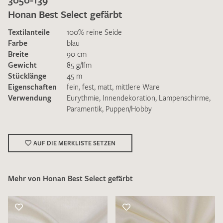
Honan Best Select gefärbt
Textilanteile
100% reine Seide
Farbe
blau
Breite
90 cm
Gewicht
85 g/lfm
Ich bin damit einverstanden, dass meine angegebenen Daten
Stücklänge
45 m
zur Beantwortung meiner Musteranfrage genutzt werden.
Eigenschaften
fein
,
fest
,
matt
,
mittlere Ware
Die
Datenschutzbestimmungen
habe ich zur Kenntnis
Verwendung
Eurythmie
,
Innendekoration
,
Lampenschirme
,
genommen und akzeptiere diese.
Paramentik
,
Puppen/Hobby
AUF DIE MERKLISTE SETZEN
Mehr von Honan Best Select gefärbt
MUSTERANFRAGE SENDEN