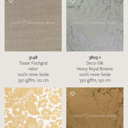
3148
3805-1
Tassar Fischgrat
Deco-Silk
natur
Heavy Royal Botanic
100% reine Seide
100% reine Seide
350 g/lfm, 122 cm
350 g/lfm, 150 cm