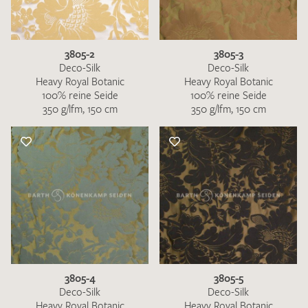
3805-2
3805-3
Deco-Silk
Deco-Silk
Heavy Royal Botanic
Heavy Royal Botanic
100% reine Seide
100% reine Seide
Ich bin damit einverstanden, dass meine angegebenen Daten
350 g/lfm, 150 cm
350 g/lfm, 150 cm
zur Beantwortung meiner Musteranfrage genutzt werden.
Die
Datenschutzbestimmungen
habe ich zur Kenntnis
genommen und akzeptiere diese.
MUSTERANFRAGE SENDEN
3805-4
3805-5
Deco-Silk
Deco-Silk
Heavy Royal Botanic
Heavy Royal Botanic