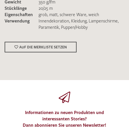
Gewicht
350 g/lfm
Stücklänge
20/25 m
Eigenschaften
grob
,
matt
,
schwere Ware
,
weich
Verwendung
Innendekoration
,
Kleidung
,
Lampenschirme
,
Paramentik
,
Puppen/Hobby
Ich bin damit einverstanden, dass meine angegebenen Daten
zur Beantwortung meiner Musteranfrage genutzt werden.
AUF DIE MERKLISTE SETZEN
Die
Datenschutzbestimmungen
habe ich zur Kenntnis
genommen und akzeptiere diese.
MUSTERANFRAGE SENDEN
Informationen zu neuen Produkten und
interessanten Stories?
Dann abonnieren Sie unseren Newsletter!