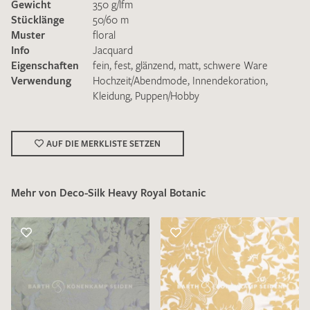
Gewicht
350 g/lfm
Stücklänge
50/60 m
Muster
floral
Info
Jacquard
Eigenschaften
fein
,
fest
,
glänzend
,
matt
,
schwere Ware
Verwendung
Hochzeit/Abendmode
,
Innendekoration
,
Kleidung
,
Puppen/Hobby
Ich bin damit einverstanden, dass meine angegebenen Daten
zur Beantwortung meiner Musteranfrage genutzt werden.
Die
Datenschutzbestimmungen
habe ich zur Kenntnis
genommen und akzeptiere diese.
AUF DIE MERKLISTE SETZEN
Mehr von Deco-Silk Heavy Royal Botanic
MUSTERANFRAGE SENDEN