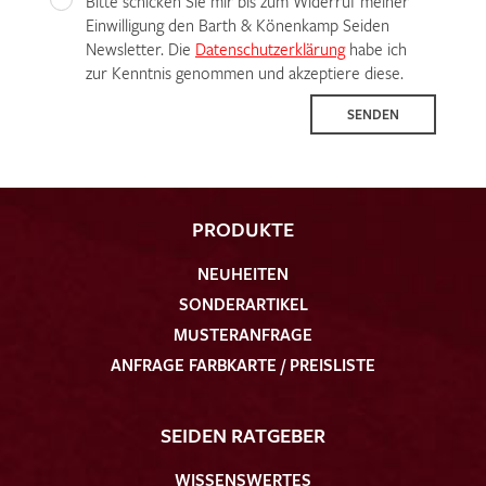
Bitte schicken Sie mir bis zum Widerruf meiner
Einwilligung den Barth & Könenkamp Seiden
Newsletter. Die
Datenschutzerklärung
habe ich
zur Kenntnis genommen und akzeptiere diese.
SENDEN
PRODUKTE
NEUHEITEN
SONDERARTIKEL
MUSTERANFRAGE
ANFRAGE FARBKARTE / PREISLISTE
SEIDEN RATGEBER
WISSENSWERTES