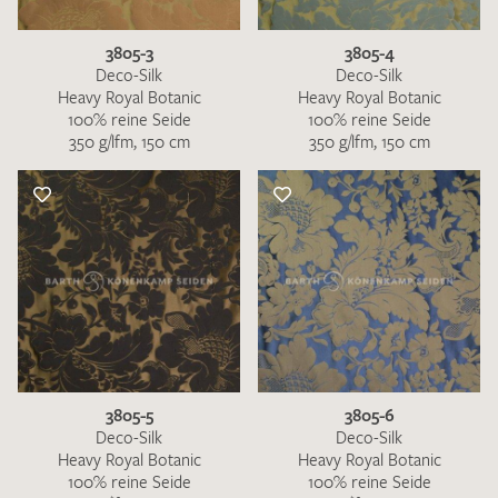
3805-3
3805-4
Deco-Silk
Deco-Silk
Heavy Royal Botanic
Heavy Royal Botanic
100% reine Seide
100% reine Seide
350 g/lfm, 150 cm
350 g/lfm, 150 cm
Ich bin damit einverstanden, dass meine angegebenen Daten
zur Beantwortung meiner Musteranfrage genutzt werden.
Die
Datenschutzbestimmungen
habe ich zur Kenntnis
genommen und akzeptiere diese.
MUSTERANFRAGE SENDEN
3805-5
3805-6
Deco-Silk
Deco-Silk
Heavy Royal Botanic
Heavy Royal Botanic
100% reine Seide
100% reine Seide