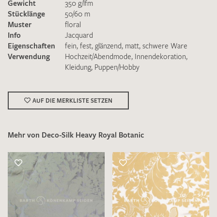
Gewicht
350 g/lfm
Stücklänge
50/60 m
Muster
floral
Info
Jacquard
Eigenschaften
fein
,
fest
,
glänzend
,
matt
,
schwere Ware
Verwendung
Hochzeit/Abendmode
,
Innendekoration
,
Kleidung
,
Puppen/Hobby
Ich bin damit einverstanden, dass meine angegebenen Daten
zur Beantwortung meiner Musteranfrage genutzt werden.
Die
Datenschutzbestimmungen
habe ich zur Kenntnis
genommen und akzeptiere diese.
AUF DIE MERKLISTE SETZEN
Mehr von Deco-Silk Heavy Royal Botanic
MUSTERANFRAGE SENDEN