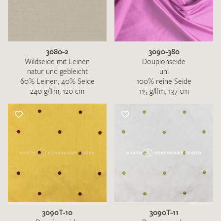
3080-2
3090-380
Wildseide mit Leinen
Doupionseide
natur und gebleicht
uni
60% Leinen, 40% Seide
100% reine Seide
240 g/lfm, 120 cm
115 g/lfm, 137 cm
3090T-10
3090T-11