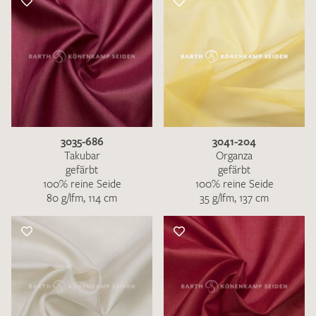
3035-686
3041-204
Takubar
Organza
gefärbt
gefärbt
100% reine Seide
100% reine Seide
80 g/lfm, 114 cm
35 g/lfm, 137 cm