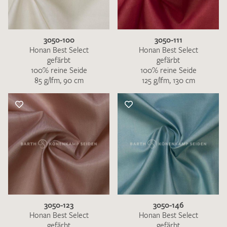
3050-100
3050-111
Honan Best Select
Honan Best Select
gefärbt
gefärbt
100% reine Seide
100% reine Seide
Ich bin damit einverstanden, dass meine angegebenen Daten
85 g/lfm, 90 cm
125 g/lfm, 130 cm
zur Beantwortung meiner Musteranfrage genutzt werden.
Die
Datenschutzbestimmungen
habe ich zur Kenntnis
genommen und akzeptiere diese.
MUSTERANFRAGE SENDEN
3050-123
3050-146
Honan Best Select
Honan Best Select
gefärbt
gefärbt