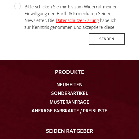
Bitte schicken Sie mir bis zum Widerruf meiner
Einwilligung den Barth & Könenkamp Seiden
Newsletter. Die
Datenschutzerklärung
habe ich
zur Kenntnis genommen und akzeptiere diese.
SENDEN
PRODUKTE
NEUHEITEN
SONDERARTIKEL
MUSTERANFRAGE
ANFRAGE FARBKARTE / PREISLISTE
SEIDEN RATGEBER