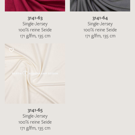
3141-63
3141-64
Single-Jersey
Single-Jersey
100% reine Seide
100% reine Seide
171 g/lfm, 135 cm
171 g/lfm, 135 cm
Ich bin damit einverstanden, dass meine angegebenen Daten
zur Beantwortung meiner Musteranfrage genutzt werden.
Die
Datenschutzbestimmungen
habe ich zur Kenntnis
genommen und akzeptiere diese.
3141-65
MUSTERANFRAGE SENDEN
Single-Jersey
100% reine Seide
171 g/lfm, 135 cm