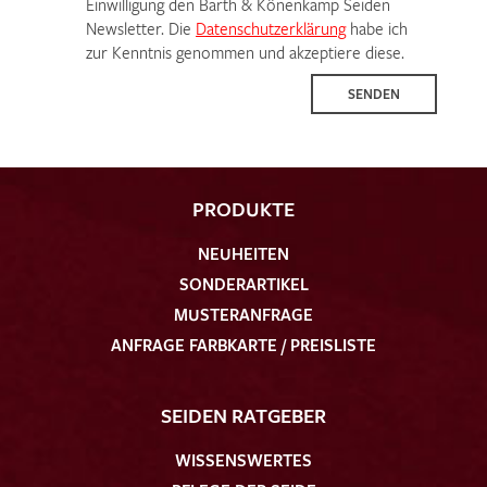
Einwilligung den Barth & Könenkamp Seiden
Newsletter. Die
Datenschutzerklärung
habe ich
zur Kenntnis genommen und akzeptiere diese.
SENDEN
PRODUKTE
NEUHEITEN
SONDERARTIKEL
MUSTERANFRAGE
ANFRAGE FARBKARTE / PREISLISTE
SEIDEN RATGEBER
WISSENSWERTES