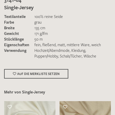
Single-Jersey
Textilanteile
100% reine Seide
Farbe
grau
Breite
135 cm
Gewicht
171 g/lfm
Ich bin damit einverstanden, dass meine angegebenen Daten
Stücklänge
50 m
zur Beantwortung meiner Musteranfrage genutzt werden.
Eigenschaften
fein
,
fließend
,
matt
,
mittlere Ware
,
weich
Die
Datenschutzbestimmungen
habe ich zur Kenntnis
Verwendung
Hochzeit/Abendmode
,
Kleidung
,
genommen und akzeptiere diese.
Puppen/Hobby
,
Schals/Tücher
,
Wäsche
AUF DIE MERKLISTE SETZEN
Mehr von Single-Jersey
MUSTERANFRAGE SENDEN