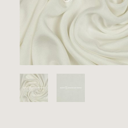
Es sind bisher keine Produkte auf Ihrer
Merkliste.
Sollten Sie dennoch eine individuelle
Musteranfrage stellen wollen, vermerken
Sie diese bitte im Feld "Anmerkungen".