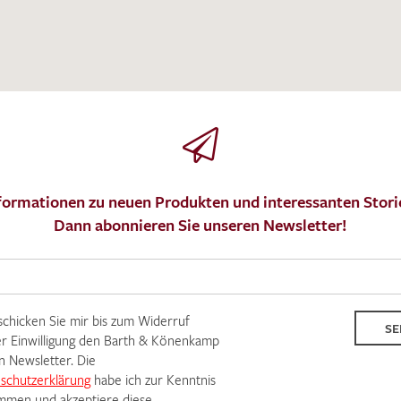
Ich bin damit einverstanden, dass meine angegebenen Dat
genutzt werden. Die
Datenschutzbestimmungen
habe ich z
MUSTERANFRAGE S
formationen zu neuen Produkten und interessanten Stori
Dann abonnieren Sie unseren Newsletter!
 schicken Sie mir bis zum Widerruf
SE
r Einwilligung den Barth & Könenkamp
n Newsletter. Die
schutzerklärung
habe ich zur Kenntnis
men und akzeptiere diese.