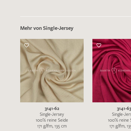
Mehr von Single-Jersey
3141-62
3141-6
Single-Jersey
Single-Jer
100% reine Seide
100% reine 
171 g/lfm, 135 cm
171 g/lfm, 1