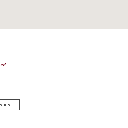
en zur Beantwortung meiner Musteranfrage
ur Kenntnis genommen und akzeptiere diese.
ENDEN
es?
NDEN