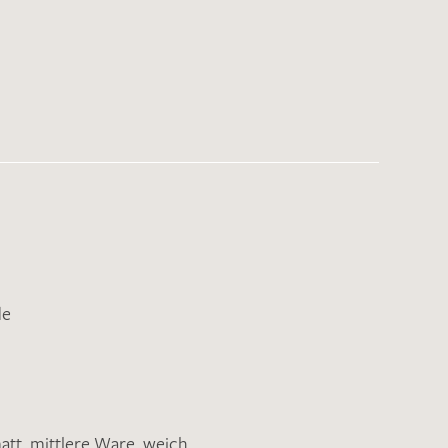
de
att
,
mittlere Ware
,
weich