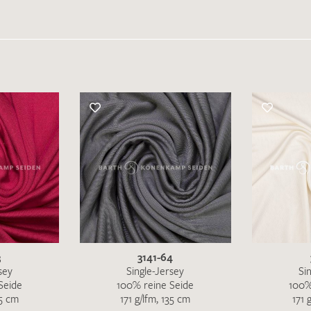
3
3141-64
sey
Single-Jersey
Si
Seide
100% reine Seide
100%
35 cm
171 g/lfm, 135 cm
171 