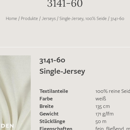
3141-60
Home
/
Produkte
/
Jerseys
/
Single-Jersey, 100% Seide
/
3141-60
3141-60
Single-Jersey
Textilanteile
100% reine Sei
Farbe
weiß
Breite
135 cm
Gewicht
171 g/lfm
Stücklänge
50 m
Eigenschaften
fein
,
fließend
,
m