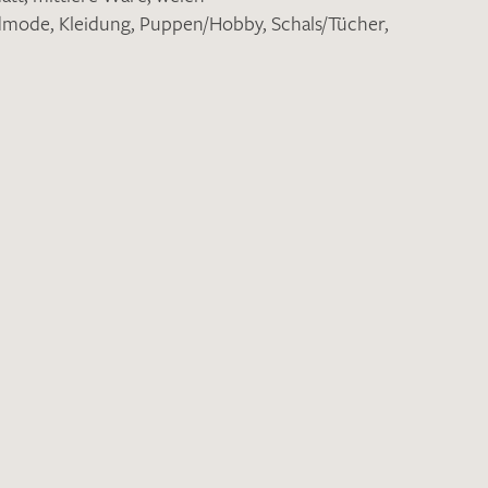
ndmode
,
Kleidung
,
Puppen/Hobby
,
Schals/Tücher
,
nkt nicht funktionstüchtig. Bitte
rekt an
info@barth-seiden.de
.
nke!