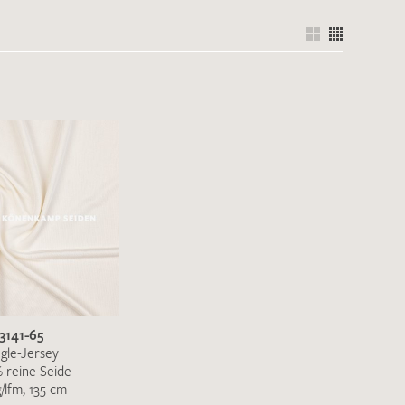
3141-65
ngle-Jersey
 reine Seide
g/lfm, 135 cm