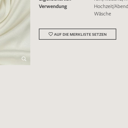
Verwendung
Hochzeit/Abe
Wäsche
AUF DIE MERKLISTE SETZEN
Merkliste / Musteranfrage
IHRE KONTAKTDATEN
Leider ist das Kontaktformular zum aktuellen Zeitpu
schreiben Sie eine E-Mail mit ihren Kontaktdaten di
Wir arbeiten schnellstmöglich an einer Lösung – Da