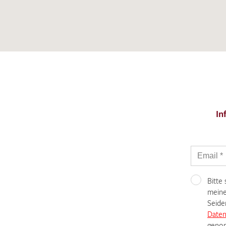
In
Bitte
meine
Seide
Daten
genom