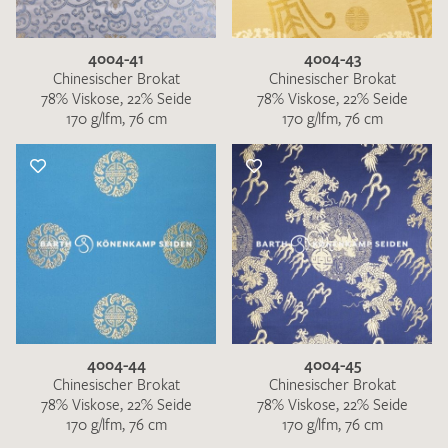
4004-41
4004-43
Chinesischer Brokat
Chinesischer Brokat
78% Viskose, 22% Seide
78% Viskose, 22% Seide
170 g/lfm, 76 cm
170 g/lfm, 76 cm
Ich bin damit einverstanden, dass meine angegebenen Daten
zur Beantwortung meiner Musteranfrage genutzt werden.
Die
Datenschutzbestimmungen
habe ich zur Kenntnis
genommen und akzeptiere diese.
4004-44
4004-45
MUSTERANFRAGE SENDEN
Chinesischer Brokat
Chinesischer Brokat
78% Viskose, 22% Seide
78% Viskose, 22% Seide
170 g/lfm, 76 cm
170 g/lfm, 76 cm