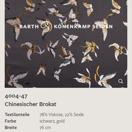
4004-47
Chinesischer Brokat
Textilanteile
78% Viskose, 22% Seide
Farbe
schwarz
,
gold
Breite
76 cm