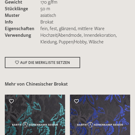
Gewicht
170 g/lfm
Stücklänge
50 m
Muster
asiatisch
Info
Brokat
Eigenschaften
fein
,
fest
,
glänzend
,
mittlere Ware
Verwendung
Hochzeit/Abendmode
,
Innendekoration
,
Kleidung
,
Puppen/Hobby
,
Wäsche
Ich bin damit einverstanden, dass meine angegebenen Daten
zur Beantwortung meiner Musteranfrage genutzt werden.
Die
Datenschutzbestimmungen
habe ich zur Kenntnis
genommen und akzeptiere diese.
AUF DIE MERKLISTE SETZEN
Mehr von Chinesischer Brokat
MUSTERANFRAGE SENDEN