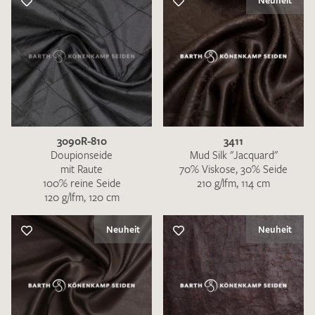
Neuheit
3090R-810
3411
Doupionseide
Mud Silk "Jacquard"
mit Raute
70% Viskose, 30% Seide
100% reine Seide
210 g/lfm, 114 cm
120 g/lfm, 120 cm
Neuheit
Neuheit