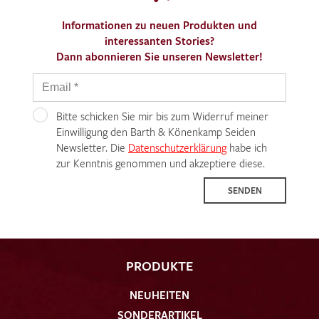
Informationen zu neuen Produkten und
interessanten Stories?
Dann abonnieren Sie unseren Newsletter!
Ich bin damit einverstanden, dass meine angegebenen Daten
zur Beantwortung meiner Musteranfrage genutzt werden.
Bitte schicken Sie mir bis zum Widerruf meiner
Die
Datenschutzbestimmungen
Einwilligung den Barth & Könenkamp Seiden
habe ich zur Kenntnis
genommen und akzeptiere diese.
Newsletter. Die
Datenschutzerklärung
habe ich
zur Kenntnis genommen und akzeptiere diese.
SENDEN
MUSTERANFRAGE SENDEN
PRODUKTE
NEUHEITEN
SONDERARTIKEL