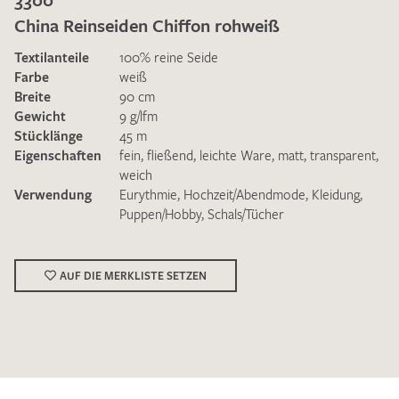
China Reinseiden Chiffon rohweiß
Textilanteile
100% reine Seide
Farbe
weiß
Breite
90 cm
Gewicht
9 g/lfm
Ich bin damit einverstanden, dass meine angegebenen Daten
Stücklänge
45 m
zur Beantwortung meiner Musteranfrage genutzt werden.
Eigenschaften
fein
,
fließend
,
leichte Ware
,
matt
,
transparent
,
Die
Datenschutzbestimmungen
habe ich zur Kenntnis
weich
genommen und akzeptiere diese.
Verwendung
Eurythmie
,
Hochzeit/Abendmode
,
Kleidung
,
Puppen/Hobby
,
Schals/Tücher
AUF DIE MERKLISTE SETZEN
MUSTERANFRAGE SENDEN