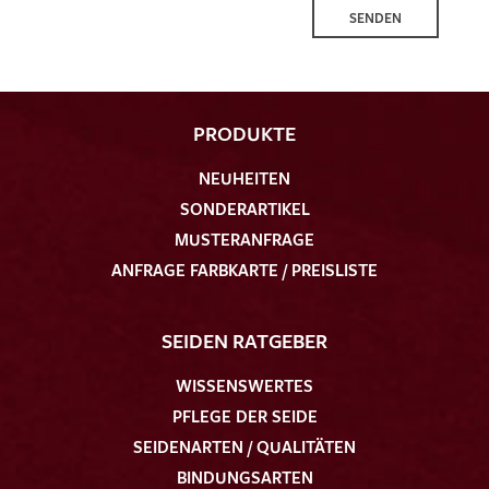
SENDEN
PRODUKTE
Ich bin damit einverstanden, dass meine angegebenen Daten
zur Beantwortung meiner Musteranfrage genutzt werden.
NEUHEITEN
Die
Datenschutzbestimmungen
habe ich zur Kenntnis
SONDERARTIKEL
genommen und akzeptiere diese.
MUSTERANFRAGE
ANFRAGE FARBKARTE / PREISLISTE
SEIDEN RATGEBER
WISSENSWERTES
MUSTERANFRAGE SENDEN
PFLEGE DER SEIDE
SEIDENARTEN / QUALITÄTEN
BINDUNGSARTEN