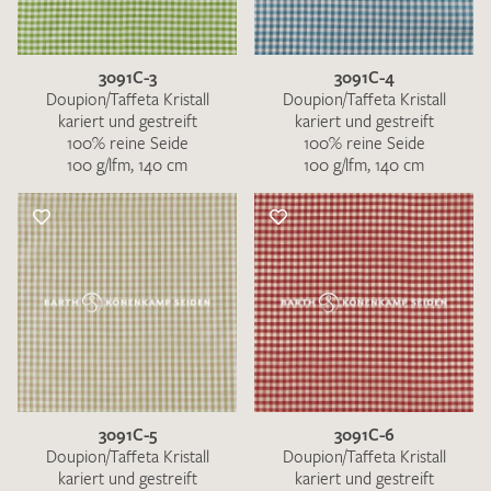
3091C-3
3091C-4
Doupion/Taffeta Kristall
Doupion/Taffeta Kristall
kariert und gestreift
kariert und gestreift
100% reine Seide
100% reine Seide
Ich bin damit einverstanden, dass meine angegebenen Daten
100 g/lfm, 140 cm
100 g/lfm, 140 cm
zur Beantwortung meiner Musteranfrage genutzt werden.
Die
Datenschutzbestimmungen
habe ich zur Kenntnis
genommen und akzeptiere diese.
MUSTERANFRAGE SENDEN
3091C-5
3091C-6
Doupion/Taffeta Kristall
Doupion/Taffeta Kristall
kariert und gestreift
kariert und gestreift