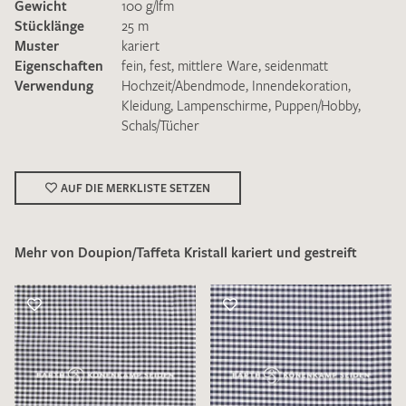
Gewicht
100 g/lfm
Stücklänge
25 m
Muster
kariert
Eigenschaften
fein
,
fest
,
mittlere Ware
,
seidenmatt
Verwendung
Hochzeit/Abendmode
,
Innendekoration
,
Kleidung
,
Lampenschirme
,
Puppen/Hobby
,
Schals/Tücher
Ich bin damit einverstanden, dass meine angegebenen Daten
zur Beantwortung meiner Musteranfrage genutzt werden.
Die
Datenschutzbestimmungen
habe ich zur Kenntnis
genommen und akzeptiere diese.
AUF DIE MERKLISTE SETZEN
Mehr von Doupion/Taffeta Kristall kariert und gestreift
MUSTERANFRAGE SENDEN