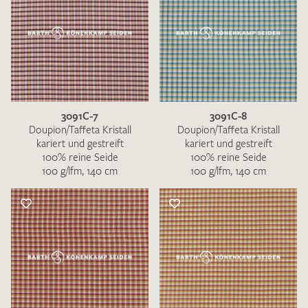
3091C-7
3091C-8
Doupion/Taffeta Kristall
Doupion/Taffeta Kristall
kariert und gestreift
kariert und gestreift
100% reine Seide
100% reine Seide
100 g/lfm, 140 cm
100 g/lfm, 140 cm