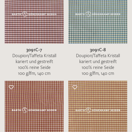
3091C-7
3091C-8
Doupion/Taffeta Kristall
Doupion/Taffeta Kristall
kariert und gestreift
kariert und gestreift
100% reine Seide
100% reine Seide
100 g/lfm, 140 cm
100 g/lfm, 140 cm