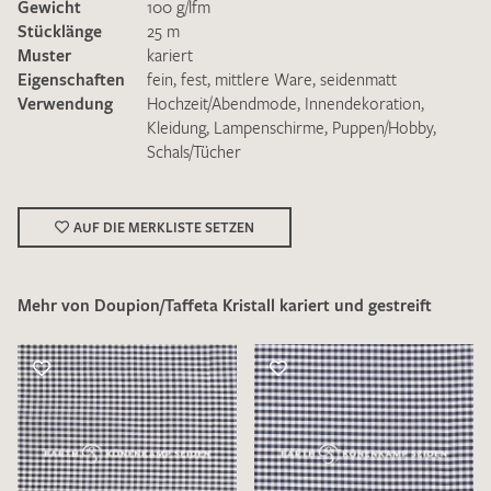
Gewicht
100 g/lfm
Stücklänge
25 m
Muster
kariert
Eigenschaften
fein
,
fest
,
mittlere Ware
,
seidenmatt
Verwendung
Hochzeit/Abendmode
,
Innendekoration
,
Kleidung
,
Lampenschirme
,
Puppen/Hobby
,
Schals/Tücher
Ich bin damit einverstanden, dass meine angegebenen Daten
zur Beantwortung meiner Musteranfrage genutzt werden.
Die
Datenschutzbestimmungen
habe ich zur Kenntnis
genommen und akzeptiere diese.
AUF DIE MERKLISTE SETZEN
Mehr von Doupion/Taffeta Kristall kariert und gestreift
MUSTERANFRAGE SENDEN