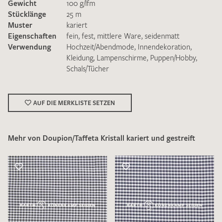
Gewicht
100 g/lfm
Stücklänge
25 m
Muster
kariert
Eigenschaften
fein
,
fest
,
mittlere Ware
,
seidenmatt
Verwendung
Hochzeit/Abendmode
,
Innendekoration
,
Kleidung
,
Lampenschirme
,
Puppen/Hobby
,
Schals/Tücher
Ich bin damit einverstanden, dass meine angegebenen Daten
zur Beantwortung meiner Musteranfrage genutzt werden.
Die
Datenschutzbestimmungen
habe ich zur Kenntnis
genommen und akzeptiere diese.
AUF DIE MERKLISTE SETZEN
Mehr von Doupion/Taffeta Kristall kariert und gestreift
MUSTERANFRAGE SENDEN