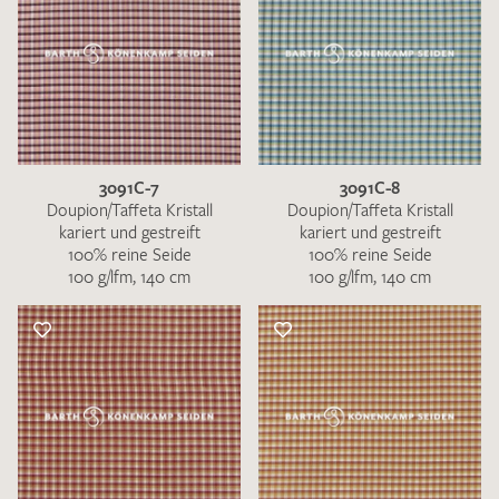
3091C-7
3091C-8
Doupion/Taffeta Kristall
Doupion/Taffeta Kristall
kariert und gestreift
kariert und gestreift
100% reine Seide
100% reine Seide
100 g/lfm, 140 cm
100 g/lfm, 140 cm