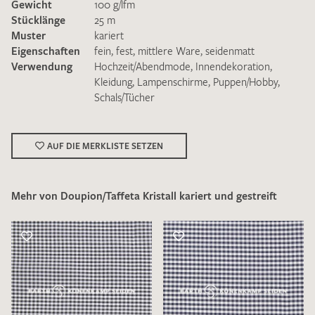
Gewicht
100 g/lfm
Stücklänge
25 m
Muster
kariert
Eigenschaften
fein
,
fest
,
mittlere Ware
,
seidenmatt
Verwendung
Hochzeit/Abendmode
,
Innendekoration
,
Kleidung
,
Lampenschirme
,
Puppen/Hobby
,
Schals/Tücher
Ich bin damit einverstanden, dass meine angegebenen Daten
zur Beantwortung meiner Musteranfrage genutzt werden.
Die
Datenschutzbestimmungen
habe ich zur Kenntnis
genommen und akzeptiere diese.
AUF DIE MERKLISTE SETZEN
Mehr von Doupion/Taffeta Kristall kariert und gestreift
MUSTERANFRAGE SENDEN