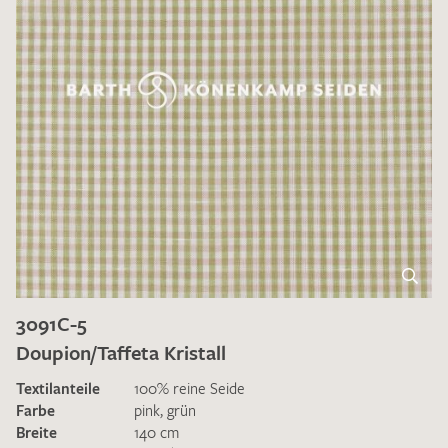
3091C-5
Doupion/Taffeta Kristall
Textilanteile
100% reine Seide
Farbe
pink
,
grün
Breite
140 cm