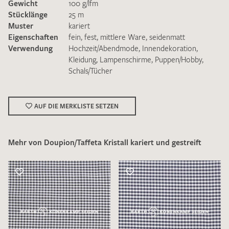
Gewicht
100 g/lfm
Stücklänge
25 m
Muster
kariert
Eigenschaften
fein
,
fest
,
mittlere Ware
,
seidenmatt
Verwendung
Hochzeit/Abendmode
,
Innendekoration
,
Kleidung
,
Lampenschirme
,
Puppen/Hobby
,
Schals/Tücher
Ich bin damit einverstanden, dass meine angegebenen Daten
zur Beantwortung meiner Musteranfrage genutzt werden.
Die
Datenschutzbestimmungen
habe ich zur Kenntnis
genommen und akzeptiere diese.
AUF DIE MERKLISTE SETZEN
Mehr von Doupion/Taffeta Kristall kariert und gestreift
MUSTERANFRAGE SENDEN