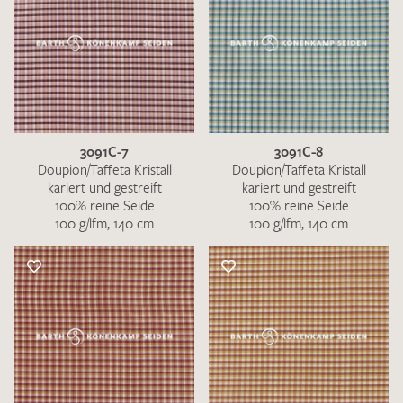
3091C-7
3091C-8
Doupion/Taffeta Kristall
Doupion/Taffeta Kristall
kariert und gestreift
kariert und gestreift
100% reine Seide
100% reine Seide
100 g/lfm, 140 cm
100 g/lfm, 140 cm