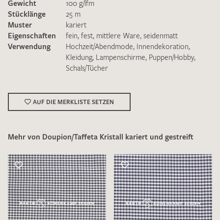
Gewicht
100 g/lfm
Stücklänge
25 m
Muster
kariert
Eigenschaften
fein
,
fest
,
mittlere Ware
,
seidenmatt
Verwendung
Hochzeit/Abendmode
,
Innendekoration
,
Kleidung
,
Lampenschirme
,
Puppen/Hobby
,
Schals/Tücher
Ich bin damit einverstanden, dass meine angegebenen Daten
zur Beantwortung meiner Musteranfrage genutzt werden.
Die
Datenschutzbestimmungen
habe ich zur Kenntnis
genommen und akzeptiere diese.
AUF DIE MERKLISTE SETZEN
Mehr von Doupion/Taffeta Kristall kariert und gestreift
MUSTERANFRAGE SENDEN