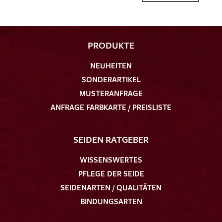
PRODUKTE
NEUHEITEN
Ich bin damit einverstanden, dass meine angegebenen Daten
SONDERARTIKEL
zur Beantwortung meiner Musteranfrage genutzt werden.
Die
Datenschutzbestimmungen
habe ich zur Kenntnis
MUSTERANFRAGE
genommen und akzeptiere diese.
ANFRAGE FARBKARTE / PREISLISTE
SEIDEN RATGEBER
WISSENSWERTES
PFLEGE DER SEIDE
MUSTERANFRAGE SENDEN
SEIDENARTEN / QUALITÄTEN
BINDUNGSARTEN