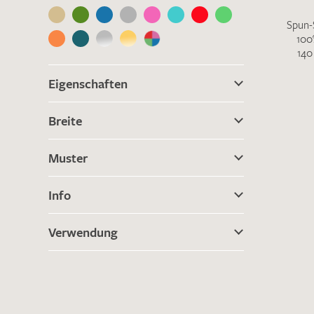
Es sind bisher keine Produkte auf Ihrer
Merkliste.
Spun-
100
Sollten Sie dennoch eine individuelle
140
Musteranfrage stellen wollen, vermerken
Sie diese bitte im Feld "Anmerkungen".
Eigenschaften
Breite
Muster
Info
Verwendung