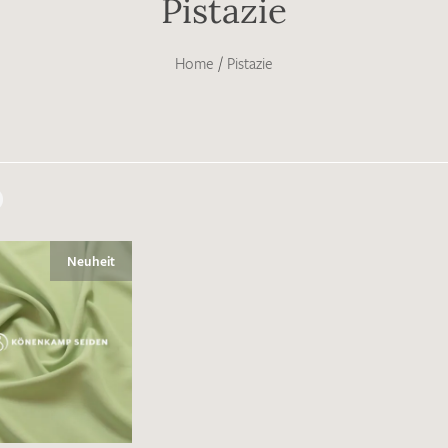
Pistazie
Home
/
Pistazie
Neuheit
Merkliste / Musteranfrage