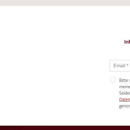
In
Bitte
meine
Seide
Daten
genom