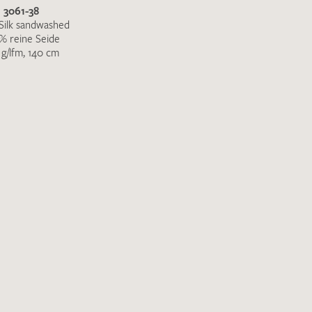
IHRE KONTAKTDATEN
3061-38
Silk sandwashed
Leider ist das Kontaktformular zum aktuellen Zeitpu
% reine Seide
 g/lfm, 140 cm
schreiben Sie eine E-Mail mit ihren Kontaktdaten di
Wir arbeiten schnellstmöglich an einer Lösung – Da