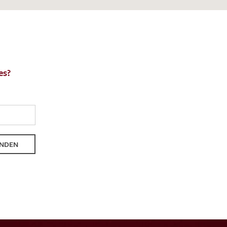
es?
en zur Beantwortung meiner Musteranfrage
ur Kenntnis genommen und akzeptiere diese.
NDEN
ENDEN