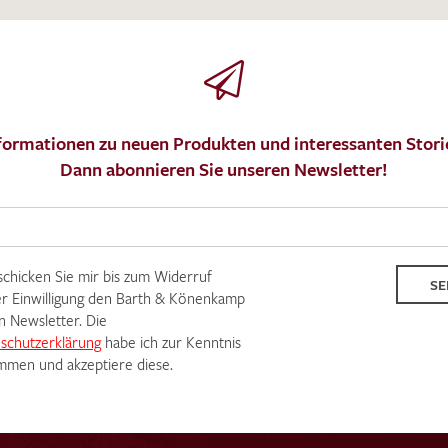
formationen zu neuen Produkten und interessanten Stori
Dann abonnieren Sie unseren Newsletter!
Ich bin damit einverstanden, dass meine angegebenen Dat
genutzt werden. Die
Datenschutzbestimmungen
habe ich z
 schicken Sie mir bis zum Widerruf
SE
r Einwilligung den Barth & Könenkamp
n Newsletter. Die
schutzerklärung
habe ich zur Kenntnis
men und akzeptiere diese.
MUSTERANFRAGE S