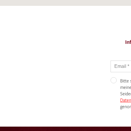
In
Bitte
meine
Seide
Daten
genom