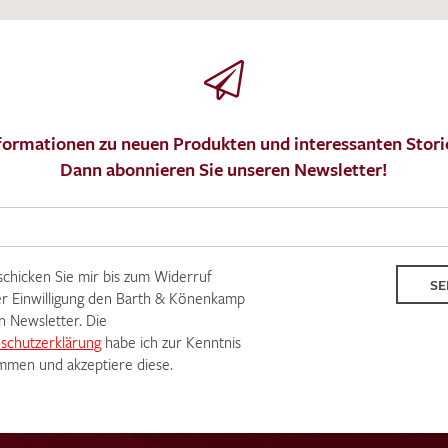
formationen zu neuen Produkten und interessanten Stori
Dann abonnieren Sie unseren Newsletter!
Ich bin damit einverstanden, dass meine angegebenen Dat
genutzt werden. Die
Datenschutzbestimmungen
habe ich z
 schicken Sie mir bis zum Widerruf
SE
r Einwilligung den Barth & Könenkamp
n Newsletter. Die
schutzerklärung
habe ich zur Kenntnis
men und akzeptiere diese.
MUSTERANFRAGE S