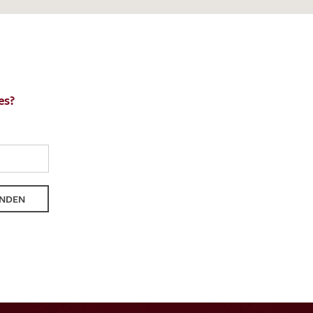
es?
en zur Beantwortung meiner Musteranfrage
ur Kenntnis genommen und akzeptiere diese.
NDEN
ENDEN