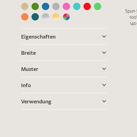
Es sind bisher keine Produkte auf Ihrer
Merkliste.
Spun-
100
Sollten Sie dennoch eine individuelle
140
Musteranfrage stellen wollen, vermerken
Sie diese bitte im Feld "Anmerkungen".
Eigenschaften
Breite
Muster
Info
Verwendung