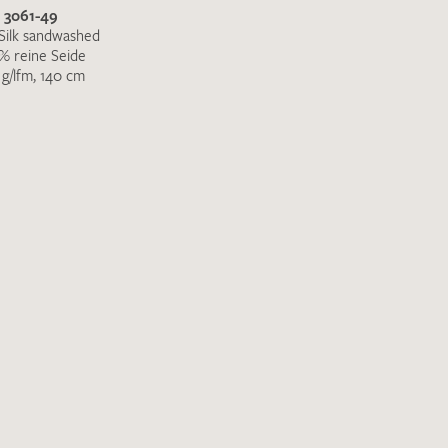
IHRE KONTAKTDATEN
3061-49
Silk sandwashed
Leider ist das Kontaktformular zum aktuellen Zeitpu
% reine Seide
 g/lfm, 140 cm
schreiben Sie eine E-Mail mit ihren Kontaktdaten di
Wir arbeiten schnellstmöglich an einer Lösung – Da