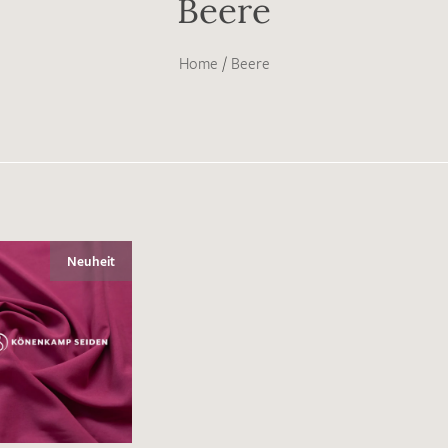
Beere
Home
/
Beere
Neuheit
Merkliste / Musteranfrage