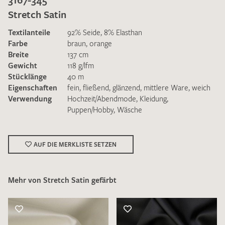
Stretch Satin
Textilanteile
92% Seide, 8% Elasthan
Farbe
braun
,
orange
Breite
137 cm
Gewicht
118 g/lfm
Ich bin damit einverstanden, dass meine angegebenen Daten
Stücklänge
40 m
zur Beantwortung meiner Musteranfrage genutzt werden.
Eigenschaften
fein
,
fließend
,
glänzend
,
mittlere Ware
,
weich
Die
Datenschutzbestimmungen
habe ich zur Kenntnis
Verwendung
Hochzeit/Abendmode
,
Kleidung
,
genommen und akzeptiere diese.
Puppen/Hobby
,
Wäsche
AUF DIE MERKLISTE SETZEN
Mehr von Stretch Satin gefärbt
MUSTERANFRAGE SENDEN