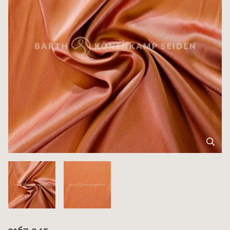
3167-345