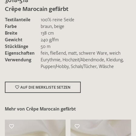
Crêpe Marocain gefärbt
Textilanteile
100% reine Seide
Farbe
braun
,
beige
Breite
138 cm
Gewicht
240 g/lfm
Ich bin damit einverstanden, dass meine angegebenen Daten
Stücklänge
50 m
zur Beantwortung meiner Musteranfrage genutzt werden.
Eigenschaften
fein
,
fließend
,
matt
,
schwere Ware
,
weich
Die
Datenschutzbestimmungen
habe ich zur Kenntnis
Verwendung
Eurythmie
,
Hochzeit/Abendmode
,
Kleidung
,
genommen und akzeptiere diese.
Puppen/Hobby
,
Schals/Tücher
,
Wäsche
AUF DIE MERKLISTE SETZEN
Mehr von Crêpe Marocain gefärbt
MUSTERANFRAGE SENDEN