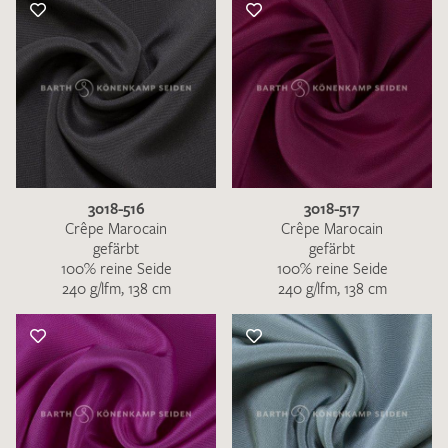
3018-516
3018-517
Crêpe Marocain
Crêpe Marocain
gefärbt
gefärbt
100% reine Seide
100% reine Seide
240 g/lfm, 138 cm
240 g/lfm, 138 cm