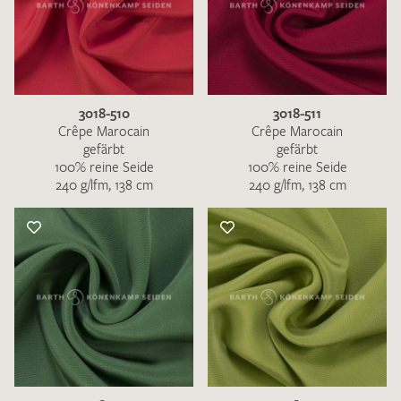
3018-510
3018-511
Crêpe Marocain
Crêpe Marocain
gefärbt
gefärbt
100% reine Seide
100% reine Seide
240 g/lfm, 138 cm
240 g/lfm, 138 cm