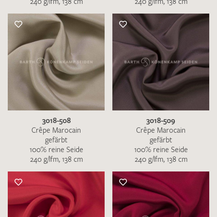
240 g/lfm, 138 cm
240 g/lfm, 138 cm
3018-508
3018-509
Crêpe Marocain
Crêpe Marocain
gefärbt
gefärbt
100% reine Seide
100% reine Seide
240 g/lfm, 138 cm
240 g/lfm, 138 cm