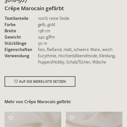
Crêpe Marocain gefärbt
Textilanteile
100% reine Seide
Farbe
gelb
,
gold
Breite
138 cm
Gewicht
240 g/lfm
Ich bin damit einverstanden, dass meine angegebenen Daten
Stücklänge
50 m
zur Beantwortung meiner Musteranfrage genutzt werden.
Eigenschaften
fein
,
fließend
,
matt
,
schwere Ware
,
weich
Die
Datenschutzbestimmungen
habe ich zur Kenntnis
Verwendung
Eurythmie
,
Hochzeit/Abendmode
,
Kleidung
,
genommen und akzeptiere diese.
Puppen/Hobby
,
Schals/Tücher
,
Wäsche
AUF DIE MERKLISTE SETZEN
Mehr von Crêpe Marocain gefärbt
MUSTERANFRAGE SENDEN