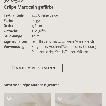
Crêpe Marocain gefärbt
Textilanteile
100% reine Seide
Farbe
beige
Breite
138 cm
Gewicht
240 g/lfm
Ich bin damit einverstanden, dass meine angegebenen Daten
Stücklänge
50 m
zur Beantwortung meiner Musteranfrage genutzt werden.
Eigenschaften
fein
,
fließend
,
matt
,
schwere Ware
,
weich
Die
Datenschutzbestimmungen
habe ich zur Kenntnis
Verwendung
Eurythmie
,
Hochzeit/Abendmode
,
Kleidung
,
genommen und akzeptiere diese.
Puppen/Hobby
,
Schals/Tücher
,
Wäsche
AUF DIE MERKLISTE SETZEN
Mehr von Crêpe Marocain gefärbt
MUSTERANFRAGE SENDEN