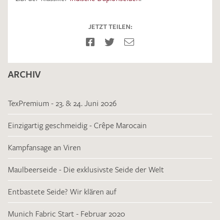
JETZT TEILEN:
Ich bin damit einverstanden, dass meine angegebenen Daten
ARCHIV
zur Beantwortung meiner Musteranfrage genutzt werden.
Die
Datenschutzbestimmungen
habe ich zur Kenntnis
genommen und akzeptiere diese.
TexPremium - 23. & 24. Juni 2026
Einzigartig geschmeidig - Crêpe Marocain
Kampfansage an Viren
Maulbeerseide - Die exklusivste Seide der Welt
MUSTERANFRAGE SENDEN
Entbastete Seide? Wir klären auf
Munich Fabric Start - Februar 2020