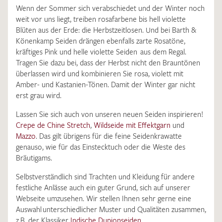
Wenn der Sommer sich verabschiedet und der Winter noch
weit vor uns liegt, treiben rosafarbene bis hell violette
Blüten aus der Erde: die Herbstzeitlosen. Und bei Barth &
Könenkamp Seiden drängen ebenfalls zarte Rosatöne,
kräftiges Pink und helle violette Seiden aus dem Regal.
Tragen Sie dazu bei, dass der Herbst nicht den Brauntönen
überlassen wird und kombinieren Sie rosa, violett mit
Amber- und Kastanien-Tönen. Damit der Winter gar nicht
erst grau wird.
Lassen Sie sich auch von unseren neuen Seiden inspirieren!
Crepe de Chine Stretch
,
Wildseide mit Effektgarn
und
Mazzo
. Das gilt übrigens für die feine Seidenkrawatte
genauso, wie für das Einstecktuch oder die Weste des
Bräutigams.
Selbstverständlich sind Trachten und Kleidung für andere
festliche Anlässe auch ein guter Grund, sich auf unserer
Webseite umzusehen. Wir stellen Ihnen sehr gerne eine
Auswahl unterschiedlicher Muster und Qualitäten zusammen,
z.B. der Klassiker
Indische Dupionseiden
.