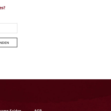
es?
NDEN
kamp Seiden
AGB