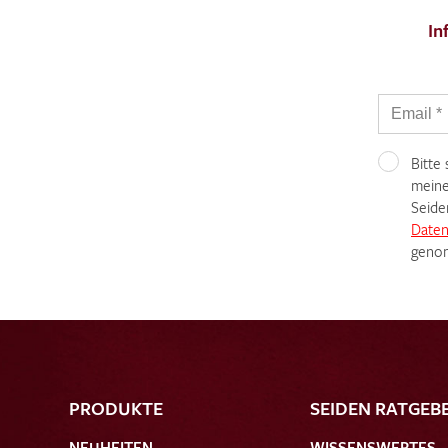
In
Bitte
meine
Seide
Daten
genom
PRODUKTE
SEIDEN RATGEB
NEUHEITEN
WISSENSWERTES