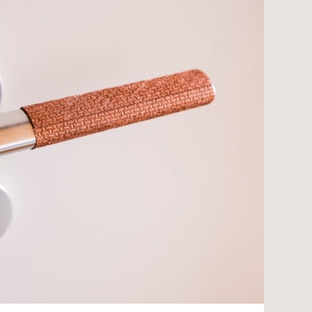
nkt nicht funktionstüchtig. Bitte
rekt an
info@barth-seiden.de
.
nke!