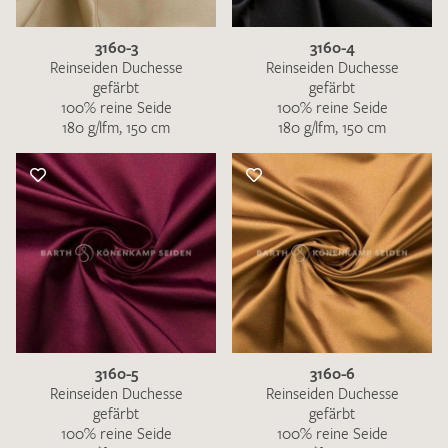
3160-3
3160-4
Reinseiden Duchesse
Reinseiden Duchesse
gefärbt
gefärbt
100% reine Seide
100% reine Seide
180 g/lfm, 150 cm
180 g/lfm, 150 cm
Ich bin damit einverstanden, dass meine angegebenen Daten
zur Beantwortung meiner Musteranfrage genutzt werden.
Die
Datenschutzbestimmungen
habe ich zur Kenntnis
genommen und akzeptiere diese.
MUSTERANFRAGE SENDEN
3160-5
3160-6
Reinseiden Duchesse
Reinseiden Duchesse
gefärbt
gefärbt
100% reine Seide
100% reine Seide