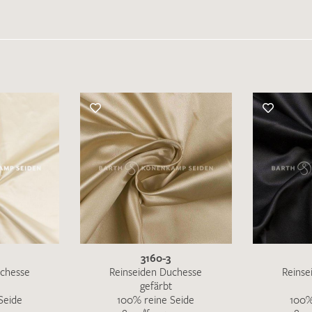
Merkliste / Musteranfrage
IHRE KONTAKTDATEN
Leider ist das Kontaktformular zum aktuellen Zeitpu
schreiben Sie eine E-Mail mit ihren Kontaktdaten di
Wir arbeiten schnellstmöglich an einer Lösung – Da
3160-3
uchesse
Reinseiden Duchesse
Reinse
gefärbt
Seide
100% reine Seide
100%