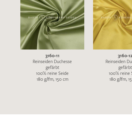
3160-11
3160-1
Reinseiden Duchesse
Reinseiden D
gefärbt
gefärbt
100% reine Seide
100% reine 
180 g/lfm, 150 cm
180 g/lfm, 1