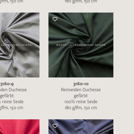
g/lfm, 150 cm
180 g/lfm, 150 cm
3160-9
3160-10
iden Duchesse
Reinseiden Duchesse
gefärbt
gefärbt
 reine Seide
100% reine Seide
g/lfm, 150 cm
180 g/lfm, 150 cm
en zur Beantwortung meiner Musteranfrage
ur Kenntnis genommen und akzeptiere diese.