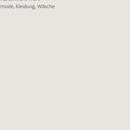
ndmode
,
Kleidung
,
Wäsche