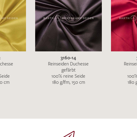
MUSTERANFRAGE S
2
3160-14
uchesse
Reinseiden Duchesse
Reinse
gefärbt
Seide
100% reine Seide
100%
50 cm
180 g/lfm, 150 cm
180 