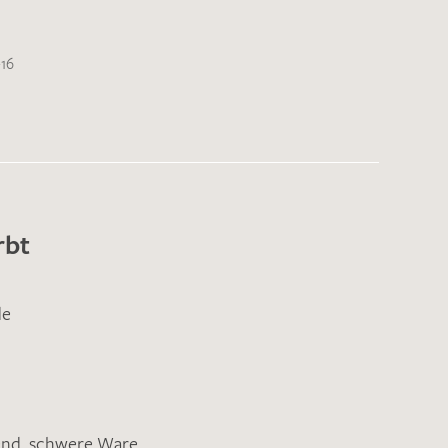
-16
rbt
de
end
,
schwere Ware