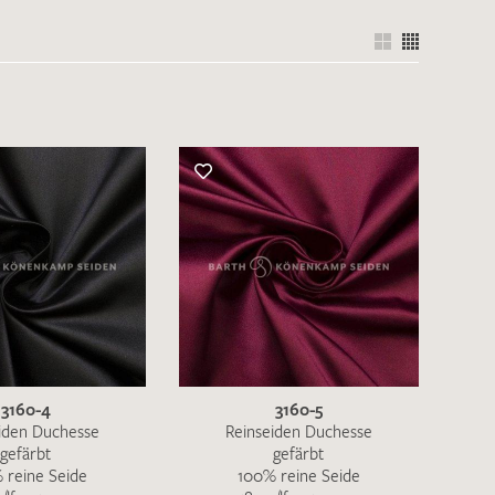
nkt nicht funktionstüchtig. Bitte
rekt an
info@barth-seiden.de
.
nke!
3160-4
3160-5
iden Duchesse
Reinseiden Duchesse
gefärbt
gefärbt
 reine Seide
100% reine Seide