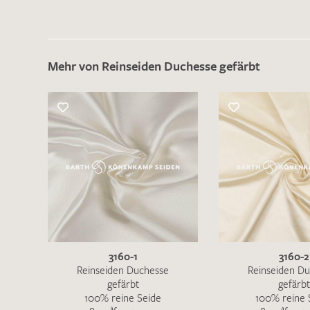
Mehr von Reinseiden Duchesse gefärbt
Es sind bisher keine Produkte auf Ihrer
Merkliste.
Sollten Sie dennoch eine individuelle
Musteranfrage stellen wollen, vermerken
Sie diese bitte im Feld "Anmerkungen".
3160-1
3160-2
Reinseiden Duchesse
Reinseiden D
gefärbt
gefärbt
100% reine Seide
100% reine 