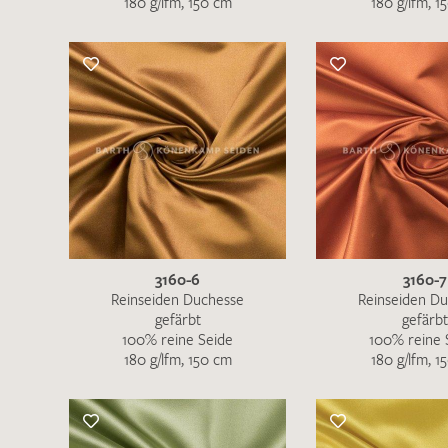
180 g/lfm, 150 cm
180 g/lfm, 1
3160-6
3160-7
Reinseiden Duchesse
Reinseiden D
gefärbt
gefärbt
100% reine Seide
100% reine 
180 g/lfm, 150 cm
180 g/lfm, 1