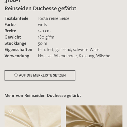
Reinseiden Duchesse gefärbt
Textilanteile
100% reine Seide
Farbe
weiß
Breite
150 cm
Gewicht
180 g/lfm
Ich bin damit einverstanden, dass meine angegebenen Daten
Stücklänge
50 m
zur Beantwortung meiner Musteranfrage genutzt werden.
Eigenschaften
fein
,
fest
,
glänzend
,
schwere Ware
Die
Datenschutzbestimmungen
habe ich zur Kenntnis
Verwendung
Hochzeit/Abendmode
,
Kleidung
,
Wäsche
genommen und akzeptiere diese.
AUF DIE MERKLISTE SETZEN
Mehr von Reinseiden Duchesse gefärbt
MUSTERANFRAGE SENDEN