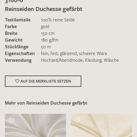
Reinseiden Duchesse gefärbt
Textilanteile
100% reine Seide
Farbe
gold
Breite
150 cm
Gewicht
180 g/lfm
Ich bin damit einverstanden, dass meine angegebenen Daten
Stücklänge
50 m
zur Beantwortung meiner Musteranfrage genutzt werden.
Eigenschaften
fein
,
fest
,
glänzend
,
schwere Ware
Die
Datenschutzbestimmungen
habe ich zur Kenntnis
Verwendung
Hochzeit/Abendmode
,
Kleidung
,
Wäsche
genommen und akzeptiere diese.
AUF DIE MERKLISTE SETZEN
Mehr von Reinseiden Duchesse gefärbt
MUSTERANFRAGE SENDEN