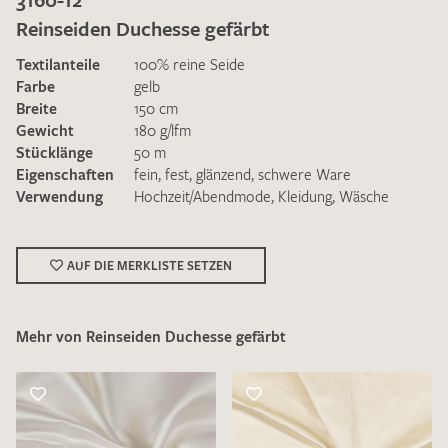
Reinseiden Duchesse gefärbt
Textilanteile
100% reine Seide
Farbe
gelb
Breite
150 cm
Gewicht
180 g/lfm
Ich bin damit einverstanden, dass meine angegebenen Daten
Stücklänge
50 m
zur Beantwortung meiner Musteranfrage genutzt werden.
Eigenschaften
fein
,
fest
,
glänzend
,
schwere Ware
Die
Datenschutzbestimmungen
habe ich zur Kenntnis
Verwendung
Hochzeit/Abendmode
,
Kleidung
,
Wäsche
genommen und akzeptiere diese.
AUF DIE MERKLISTE SETZEN
Mehr von Reinseiden Duchesse gefärbt
MUSTERANFRAGE SENDEN