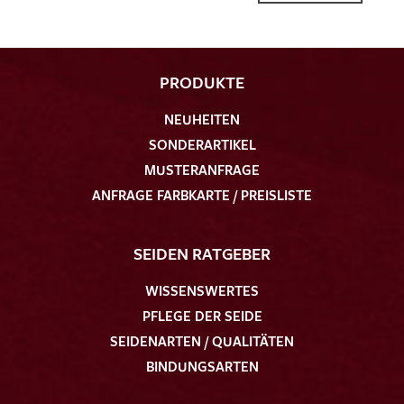
PRODUKTE
NEUHEITEN
Ich bin damit einverstanden, dass meine angegebenen Daten
SONDERARTIKEL
zur Beantwortung meiner Musteranfrage genutzt werden.
Die
Datenschutzbestimmungen
habe ich zur Kenntnis
MUSTERANFRAGE
genommen und akzeptiere diese.
ANFRAGE FARBKARTE / PREISLISTE
SEIDEN RATGEBER
WISSENSWERTES
PFLEGE DER SEIDE
MUSTERANFRAGE SENDEN
SEIDENARTEN / QUALITÄTEN
BINDUNGSARTEN