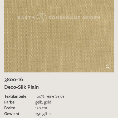
3800-16
Deco-Silk Plain
Textilanteile
100% reine Seide
Farbe
gelb
,
gold
Breite
150 cm
Gewicht
250 g/lfm