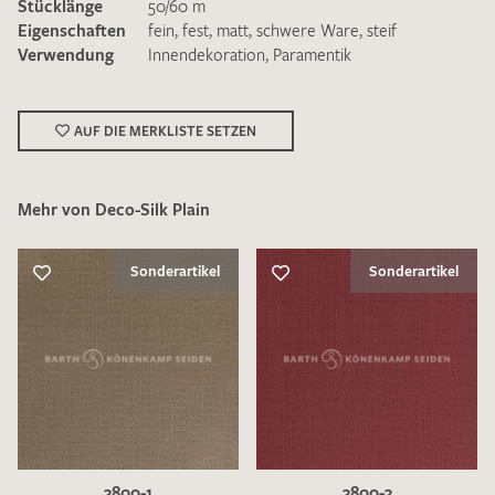
Stücklänge
50/60 m
Eigenschaften
fein
,
fest
,
matt
,
schwere Ware
,
steif
Verwendung
Innendekoration
,
Paramentik
AUF DIE MERKLISTE SETZEN
Ich bin damit einverstanden, dass meine angegebenen Daten
zur Beantwortung meiner Musteranfrage genutzt werden.
Die
Datenschutzbestimmungen
habe ich zur Kenntnis
Mehr von Deco-Silk Plain
genommen und akzeptiere diese.
Sonderartikel
Sonderartikel
MUSTERANFRAGE SENDEN
3800-1
3800-3