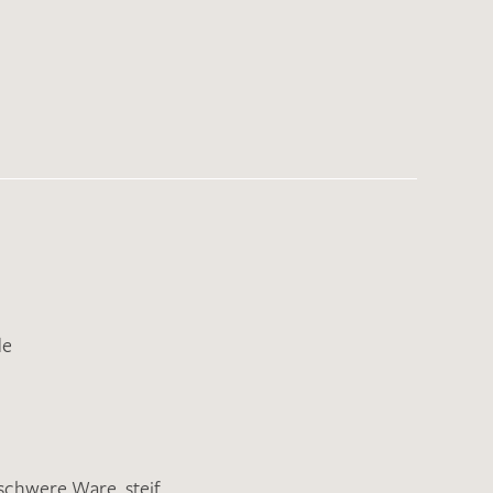
de
schwere Ware
,
steif