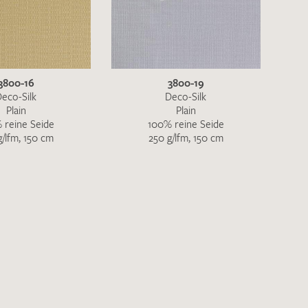
3800-16
3800-19
eco-Silk
Deco-Silk
Plain
Plain
 reine Seide
100% reine Seide
g/lfm, 150 cm
250 g/lfm, 150 cm
en zur Beantwortung meiner Musteranfrage
ur Kenntnis genommen und akzeptiere diese.