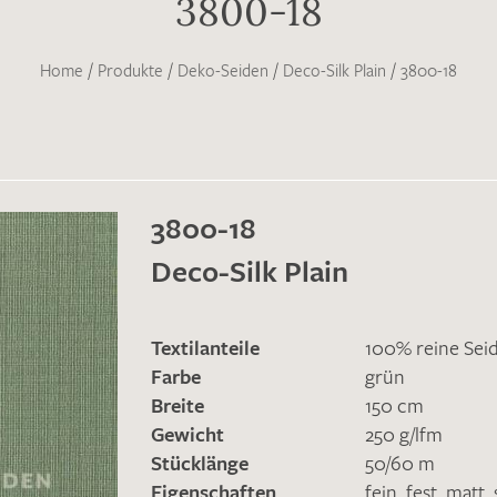
3800-18
Home
/
Produkte
/
Deko-Seiden
/
Deco-Silk Plain
/
3800-18
3800-18
Deco-Silk Plain
Textilanteile
100% reine Sei
Farbe
grün
Breite
150 cm
Gewicht
250 g/lfm
Stücklänge
50/60 m
Eigenschaften
fein
,
fest
,
matt
,