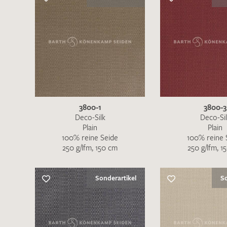
Es sind bisher keine Produkte auf Ihrer
Merkliste.
Sollten Sie dennoch eine individuelle
Musteranfrage stellen wollen, vermerken
3800-1
3800-3
Sie diese bitte im Feld "Anmerkungen".
Deco-Silk
Deco-Si
Plain
Plain
100% reine Seide
100% reine 
250 g/lfm, 150 cm
250 g/lfm, 1
Sonderartikel
So