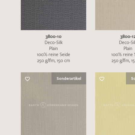
3800-10
3800-1
Deco-Silk
Deco-Si
Plain
Plain
100% reine Seide
100% reine 
250 g/lfm, 150 cm
250 g/lfm, 1
Sonderartikel
So