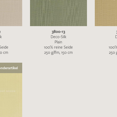
2
3800-13
lk
Deco-Silk
D
Plain
Seide
100% reine Seide
100%
50 cm
250 g/lfm, 150 cm
250 
nderartikel
Ich bin damit einverstanden, dass meine angegebenen Dat
genutzt werden. Die
Datenschutzbestimmungen
habe ich z