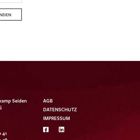
NDEN
kamp Seiden
AGB
G
DATENSCHUTZ
IMPRESSUM
0 41
9 58