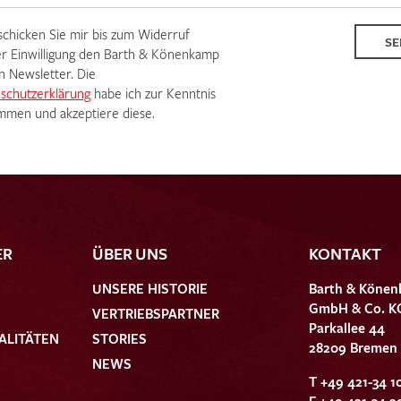
 schicken Sie mir bis zum Widerruf
SE
r Einwilligung den Barth & Könenkamp
n Newsletter. Die
schutzerklärung
habe ich zur Kenntnis
men und akzeptiere diese.
ER
ÜBER UNS
KONTAKT
UNSERE HISTORIE
Barth & Könen
GmbH & Co. K
VERTRIEBSPARTNER
Parkallee 44
ALITÄTEN
STORIES
28209 Bremen
NEWS
T +49 421-34 1
F +49 421-34 2