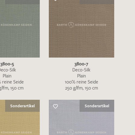
nkt nicht funktionstüchtig. Bitte
rekt an
info@barth-seiden.de
.
3800-5
3800-7
nke!
eco-Silk
Deco-Silk
Plain
Plain
 reine Seide
100% reine Seide
g/lfm, 150 cm
250 g/lfm, 150 cm
Sonderartikel
Sonderartikel