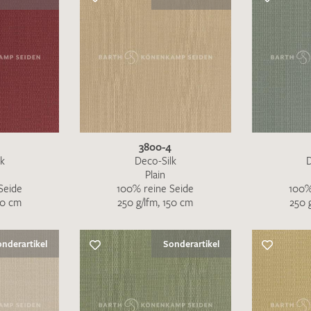
Merkliste / Musteranfrage
IHRE KONTAKTDATEN
Leider ist das Kontaktformular zum aktuellen Zeitpu
schreiben Sie eine E-Mail mit ihren Kontaktdaten di
3800-4
Wir arbeiten schnellstmöglich an einer Lösung – Da
lk
Deco-Silk
D
Plain
Seide
100% reine Seide
100%
50 cm
250 g/lfm, 150 cm
250 
nderartikel
Sonderartikel