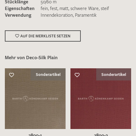
Stücklänge
50/60 m
Eigenschaften
fein
,
fest
,
matt
,
schwere Ware
,
steif
Verwendung
Innendekoration
,
Paramentik
AUF DIE MERKLISTE SETZEN
Ich bin damit einverstanden, dass meine angegebenen Daten
zur Beantwortung meiner Musteranfrage genutzt werden.
Die
Datenschutzbestimmungen
habe ich zur Kenntnis
Mehr von Deco-Silk Plain
genommen und akzeptiere diese.
Sonderartikel
Sonderartikel
MUSTERANFRAGE SENDEN
3800-1
3800-3