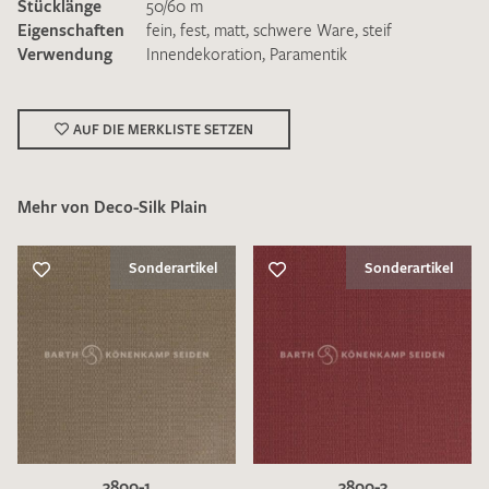
Stücklänge
50/60 m
Eigenschaften
fein
,
fest
,
matt
,
schwere Ware
,
steif
Verwendung
Innendekoration
,
Paramentik
AUF DIE MERKLISTE SETZEN
Ich bin damit einverstanden, dass meine angegebenen Daten
zur Beantwortung meiner Musteranfrage genutzt werden.
Die
Datenschutzbestimmungen
habe ich zur Kenntnis
Mehr von Deco-Silk Plain
genommen und akzeptiere diese.
Sonderartikel
Sonderartikel
MUSTERANFRAGE SENDEN
3800-1
3800-3