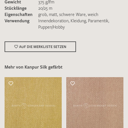
Gewicht
375 g/lfm
Stücklänge
20/25 m
Eigenschaften
grob
,
matt
,
schwere Ware
,
weich
Verwendung
Innendekoration
,
Kleidung
,
Paramentik
,
Puppen/Hobby
Ich bin damit einverstanden, dass meine angegebenen Daten
zur Beantwortung meiner Musteranfrage genutzt werden.
AUF DIE MERKLISTE SETZEN
Die
Datenschutzbestimmungen
habe ich zur Kenntnis
genommen und akzeptiere diese.
Mehr von Kanpur Silk gefärbt
MUSTERANFRAGE SENDEN