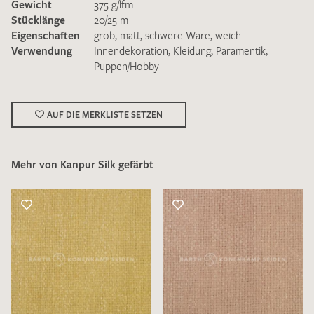
Gewicht
375 g/lfm
Stücklänge
20/25 m
Eigenschaften
grob
,
matt
,
schwere Ware
,
weich
Verwendung
Innendekoration
,
Kleidung
,
Paramentik
,
Puppen/Hobby
Ich bin damit einverstanden, dass meine angegebenen Daten
zur Beantwortung meiner Musteranfrage genutzt werden.
AUF DIE MERKLISTE SETZEN
Die
Datenschutzbestimmungen
habe ich zur Kenntnis
genommen und akzeptiere diese.
Mehr von Kanpur Silk gefärbt
MUSTERANFRAGE SENDEN