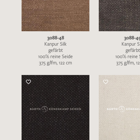
3088-48
3088-4
Kanpur Silk
Kanpur Si
gefärbt
gefärbt
100% reine Seide
100% reine 
375 g/lfm, 122 cm
375 g/lfm, 1