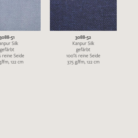
3088-51
3088-52
anpur Silk
Kanpur Silk
gefärbt
gefärbt
 reine Seide
100% reine Seide
g/lfm, 122 cm
375 g/lfm, 122 cm
en zur Beantwortung meiner Musteranfrage
ur Kenntnis genommen und akzeptiere diese.