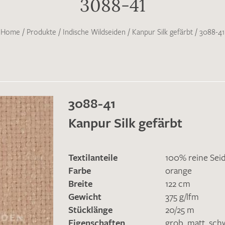
3088-41
Home
/
Produkte
/
Indische Wildseiden
/
Kanpur Silk gefärbt
/
3088-41
3088-41
Kanpur Silk gefärbt
Textilanteile
100% reine Sei
Farbe
orange
Breite
122 cm
Gewicht
375 g/lfm
Stücklänge
20/25 m
Eigenschaften
grob
,
matt
,
sch