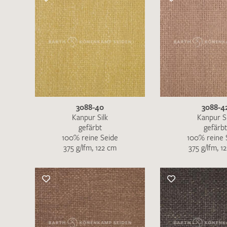
Es sind bisher keine Produkte auf Ihrer
Merkliste.
Sollten Sie dennoch eine individuelle
Musteranfrage stellen wollen, vermerken
3088-40
3088-4
Sie diese bitte im Feld "Anmerkungen".
Kanpur Silk
Kanpur Si
gefärbt
gefärbt
100% reine Seide
100% reine 
375 g/lfm, 122 cm
375 g/lfm, 1