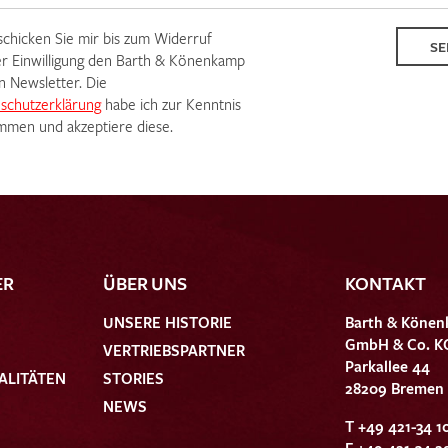
 schicken Sie mir bis zum Widerruf
SE
r Einwilligung den Barth & Könenkamp
n Newsletter. Die
schutzerklärung
habe ich zur Kenntnis
men und akzeptiere diese.
ER
ÜBER UNS
KONTAKT
UNSERE HISTORIE
Barth & Könen
GmbH & Co. K
VERTRIEBSPARTNER
Parkallee 44
ALITÄTEN
STORIES
28209 Bremen
NEWS
T +49 421-34 1
F +49 421-34 2