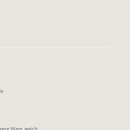
de
were Ware
,
weich