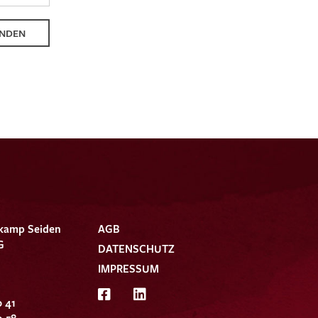
NDEN
kamp Seiden
AGB
G
DATENSCHUTZ
IMPRESSUM
0 41
9 58