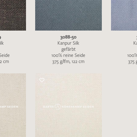
9
3088-50
lk
Kanpur Silk
K
gefärbt
Seide
100% reine Seide
100%
22 cm
375 g/lfm, 122 cm
375 
Ich bin damit einverstanden, dass meine angegebenen Dat
genutzt werden. Die
Datenschutzbestimmungen
habe ich z