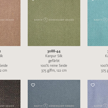
Merkliste / Musteranfrage
IHRE KONTAKTDATEN
Leider ist das Kontaktformular zum aktuellen Zeitpu
schreiben Sie eine E-Mail mit ihren Kontaktdaten di
2
3088-44
Wir arbeiten schnellstmöglich an einer Lösung – Da
lk
Kanpur Silk
K
gefärbt
Seide
100% reine Seide
100%
22 cm
375 g/lfm, 122 cm
375 