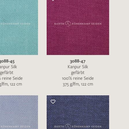
nkt nicht funktionstüchtig. Bitte
rekt an
info@barth-seiden.de
.
3088-45
3088-47
nke!
anpur Silk
Kanpur Silk
gefärbt
gefärbt
 reine Seide
100% reine Seide
g/lfm, 122 cm
375 g/lfm, 122 cm