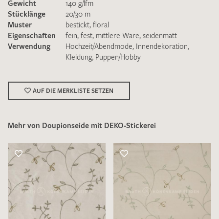
Gewicht
140 g/lfm
Stücklänge
20/30 m
Muster
bestickt
,
floral
Eigenschaften
fein
,
fest
,
mittlere Ware
,
seidenmatt
Verwendung
Hochzeit/Abendmode
,
Innendekoration
,
Kleidung
,
Puppen/Hobby
Ich bin damit einverstanden, dass meine angegebenen Daten
zur Beantwortung meiner Musteranfrage genutzt werden.
Die
Datenschutzbestimmungen
habe ich zur Kenntnis
AUF DIE MERKLISTE SETZEN
genommen und akzeptiere diese.
Mehr von Doupionseide mit DEKO-Stickerei
MUSTERANFRAGE SENDEN