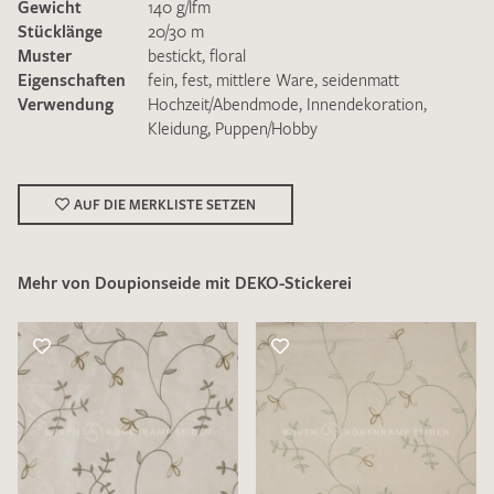
Gewicht
140 g/lfm
Stücklänge
20/30 m
Muster
bestickt
,
floral
Eigenschaften
fein
,
fest
,
mittlere Ware
,
seidenmatt
Verwendung
Hochzeit/Abendmode
,
Innendekoration
,
Kleidung
,
Puppen/Hobby
Ich bin damit einverstanden, dass meine angegebenen Daten
zur Beantwortung meiner Musteranfrage genutzt werden.
Die
Datenschutzbestimmungen
habe ich zur Kenntnis
AUF DIE MERKLISTE SETZEN
genommen und akzeptiere diese.
Mehr von Doupionseide mit DEKO-Stickerei
MUSTERANFRAGE SENDEN