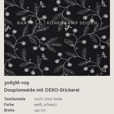
3065M-109
Doupionseide mit DEKO-Stickerei
Textilanteile
100% reine Seide
Farbe
weiß
,
schwarz
Breite
140 cm